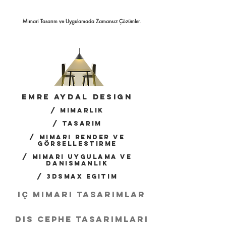
Mimari Tasarım ve Uygulamada Zamansız Çözümler.
emre aydal
design
/
mimarlık
/ tasarım
/
MIMARI RENDER VE
GÖRSELLESTIRME
/ Mima
rı uygulama ve
danısmanlık
/ 3Dsmax eGITIM
iç mimari tasarımlar
dıS cephe tasarımları