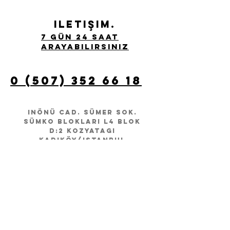
iletişim.
7 Gün 24 Saat
Arayabilirsiniz
0 (507) 352 66 18
iNÖNÜ CAD. sÜMER SOK.
sümko Blokları L4 bLOK
D:2 KozyataGı
KADIKÖY
/Istanbul
info@emreaydal.com