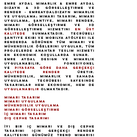
Emre Aydal Mimarlık & Emre Aydal
Dizayn & 3D Görselleştirme ve
Render - emreaydaldizayn mimarlık
ve uygulama; mimari tasarım, mimari
uygulama, şantiye, mimari render,
mimari görselleştirme ve 3D
görselleştirme hizmetini
en üst
kalitede
sunmaktadır. Tecrübeli
Şantiye ekibi ve Mobilya atölyesi ile
renderda görünen tüm mimari ve
mühendislik öğelerini uygular, tüm
projelerde anahtar teslim hizmeti
en ekonomik koşullarda sunar.
Emre Aydal Design ve Mimarlık
uygulanabilir, fonksiyonel
ve
piyasaya göre daha gerçekçi
kalitede render
üretir.
Mühendislik, mimarlık ve sahada
uygulama tecrübesi sayesinde
tasarımlar hem ekonomik, hem de
uygulanabilir
olmaktadır.
Mimari Tasarım
Mimari Uygulama
Mühendislik Uygulama
Mimari Görselleştirme
İç Mimari Tasarım
Dış Cephe tasarımı
İyi bir iç mimari ve dış cephe
tasarımı için gerçekçi render
kalitesini günümüz trend mimarisi